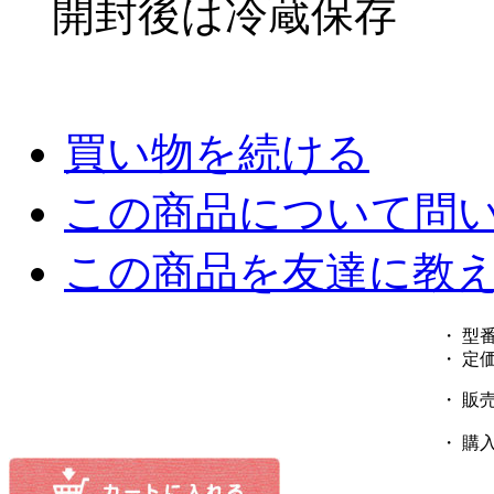
開封後は冷蔵保存
買い物を続ける
この商品について問
この商品を友達に教
・ 型
・ 定
・ 販
・ 購