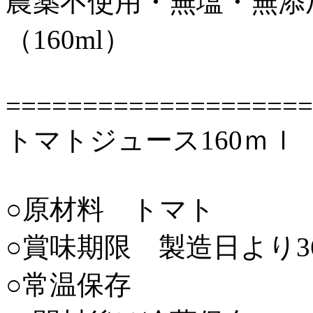
農薬不使用・無塩・無添
（160ml）
====================
トマトジュース160ｍｌ
○原材料 トマト
○賞味期限 製造日より3
○常温保存