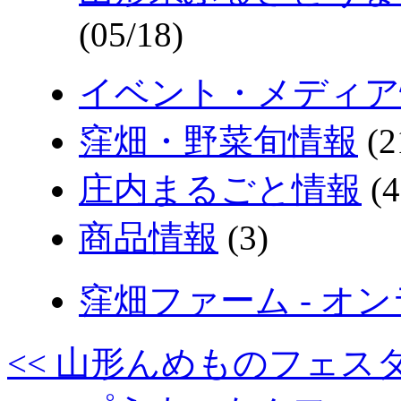
(05/18)
イベント・メディア
窪畑・野菜旬情報
(2
庄内まるごと情報
(4
商品情報
(3)
窪畑ファーム - 
<< 山形んめものフェス