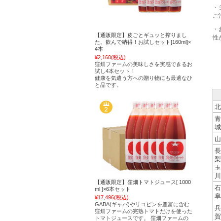
・
ご
・
【通販限定】皮ごとギュッと搾りまし
性
た。飲んで納得！お試しセット[160ml]×
4本
¥2,160
(税込)
窪畑ファームの美味しさを実感できるお
試し4本セット！
健康を気遣う方への贈り物にも最適なひ
と品です。
北
青
城
山
長
梨
玉
川
【通販限定】窪畑トマトジュース[ 1000
石
ml ]×6本セット
阜
¥17,496
(税込)
GABA(ギャバ)やリコピンを豊富に含む
兵
窪畑ファームの完熟トマトだけを使った
賀
トマトジュースです。 窪畑ファームの