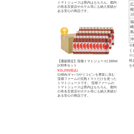
トマトジュースは県内はもちろん、都内
広
の有名百貨店やホテル等にも納入実績が
根
ある安心の商品です。
川
福
崎
島
沖
※
く
※
格
【通販限定】窪畑トマトジュース[ 160ml
]×30本セット
を
¥16,200
(税込)
GABA(ギャバ)やリコピンを豊富に含む
窪畑ファームの完熟トマトだけを使った
トマトジュースです。 窪畑ファームの
トマトジュースは県内はもちろん、都内
の有名百貨店やホテル等にも納入実績が
ある安心の商品です。