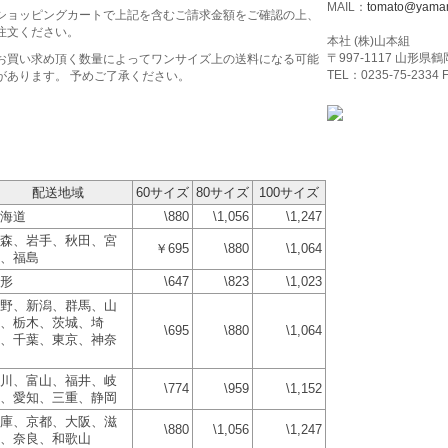
MAIL：
tomato@yamam
ショッピングカートで上記を含むご請求金額をご確認の上、
注文ください。
本社 (株)山本組
〒997-1117 山形県
お買い求め頂く数量によってワンサイズ上の送料になる可能
TEL：0235-75-2334 
があります。 予めご了承ください。
配送地域
60サイズ
80サイズ
100サイズ
海道
\880
\1,056
\1,247
森、岩手、秋田、宮
￥695
\880
\1,064
、福島
形
\647
\823
\1,023
野、新潟、群馬、山
、栃木、茨城、埼
\695
\880
\1,064
、千葉、東京、神奈
川、富山、福井、岐
\774
\959
\1,152
、愛知、三重、静岡
庫、京都、大阪、滋
\880
\1,056
\1,247
、奈良、和歌山