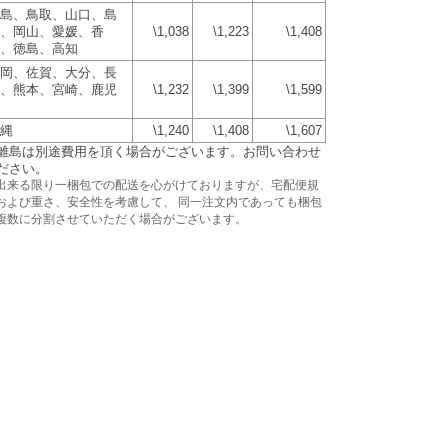
島、鳥取、山口、島
、岡山、愛媛、香
\1,038
\1,223
\1,408
、徳島、高知
岡、佐賀、大分、長
、熊本、宮崎、鹿児
\1,232
\1,399
\1,599
縄
\1,240
\1,408
\1,607
離島は別途費用を頂く場合がございます。お問い合わせ
ださい。
出来る限り一梱包での配送を心がけておりますが、宅配便規
および重さ、安全性を考慮して、 同一注文内であっても梱包
複数に分割させていただく場合がございます。